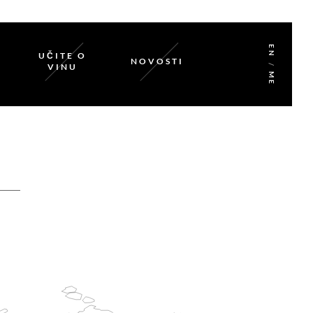
EN
UČITE O
NOVOSTI
VINU
/
ME