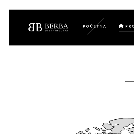
POČETNA
PR